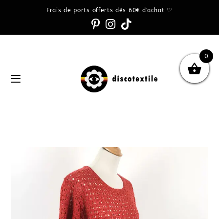
Frais de ports offerts dès 60€ d'achat ♡
0