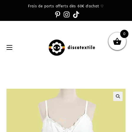
Frais de ports offerts dès 60€ d'achat ♡
0