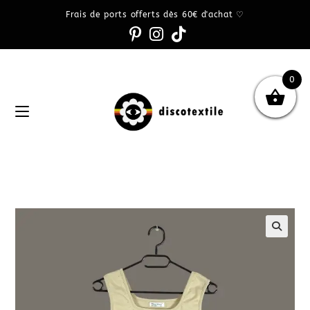
Frais de ports offerts dès 60€ d'achat ♡
0