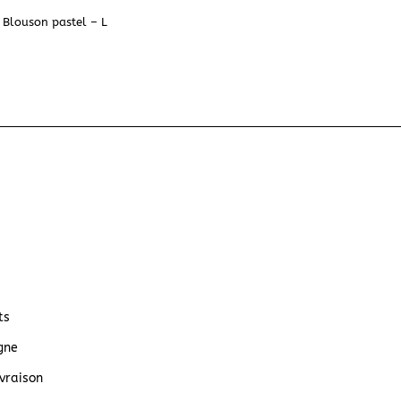
Blouson pastel – L
ts
gne
vraison