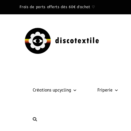
Frais de ports offerts dès 60€ d'achat ♡
Créations upcycling
Friperie