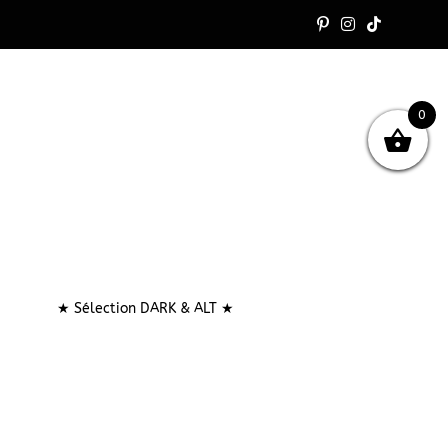
0
★ Sélection DARK & ALT ★