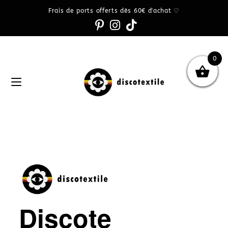
Frais de ports offerts dès 60€ d'achat ♡
0
Discote