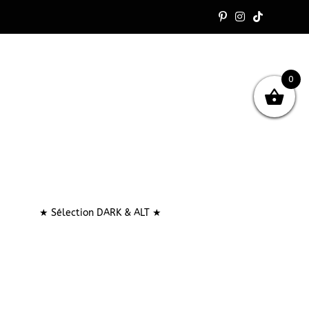
0
★ Sélection DARK & ALT ★