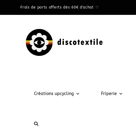
Frais de ports offerts dès 60€ d'achat ♡
Créations upcycling
Friperie