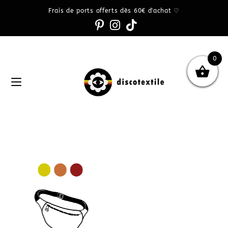
Frais de ports offerts dès 60€ d'achat ♡
0